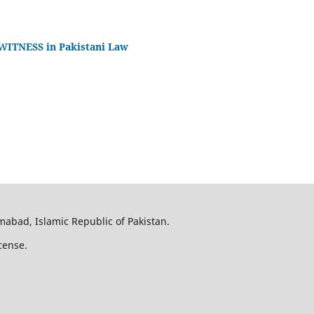
ITNESS in Pakistani Law
amabad, Islamic Republic of Pakistan.
cense.