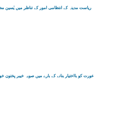
ریاست مدینہ کے انتظامی امور کے تناظر میں یٰسی
عورت کو بااختیار بنانے کے بارے میں صوبہ خیبر پختون خ