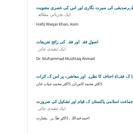
ن مظہرصدیقی کی سیرت نگاری اور اس کی عصری معنویت
ایک تجزیاتی مطالعہ
Hafiz Waqas Khan, Asim
اصولِ فقہ اور فقہ کی رائج تعریفات
ایک تنقیدی جائزہ
Dr. Muhammad Mushtaq Ahmad
وا کے فقہاءِ احناف کا نظریہ اور معاشرے پر اس کے اثرات
ڈاکٹر محمد کامران, ڈاکٹر محمد حیات خان
جماعت اسلامی پاکستان کے قیام اور تشکیل کی ضرورت
ایک تنقیدی جائزہ
احمدعبداللہ, ڈاکٹر طاہرہ بشارت