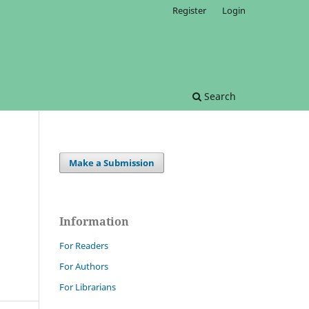
Register
Login
Search
Make a Submission
Information
For Readers
For Authors
For Librarians