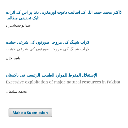
ڈاکٹر محمد حمید اللہ کے اسالیب دعوت اورمغربی دنیا پر اس کے اثرات
:ایک تحقیقی مطالعہ
عبدالوحیدشہزاد
ڈراپ شپنگ کی مروجہ صورتوں کی شرعی حیثیت
ڈراپ شپنگ کی مروجہ صورتوں کی شرعی حیثیت
ناصر خان
الإستغلال المفرط للموارد الطبیعیۃ الرئیسیۃ فی باکستان
Excessive exploitation of major natural resources in Pakista
محمد سلیمان
Make a Submission