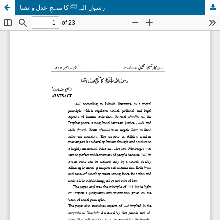
رسول اللہﷺ کا منہجِ عدل و قضا