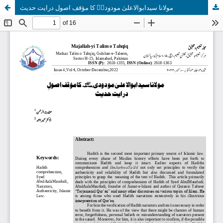
مولانا سیدابوالاعلیٰ مودودیؒ کا مؤقف اصول درایت حدیث